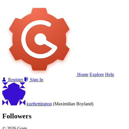
Home
Explore
Help
Register
Sign In
kurtbettington
(Maximilian Boyland)
Followers
© 2026 Gogs