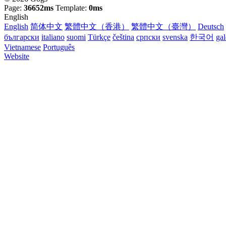
Page:
36652ms
Template:
0ms
English
English
简体中文
繁體中文（香港）
繁體中文（臺灣）
Deutsch
български
italiano
suomi
Türkçe
čeština
српски
svenska
한국어
ga
Vietnamese
Português
Website